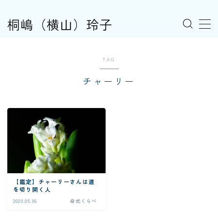
桐嶋（横山）玲子
MENU
TAG
燈火の占い
チャーリー
お客さまの声
お問い合わせ
【鑑定】チャーリーさんは道
を切り開く人
2020.05.06
命式くらべ