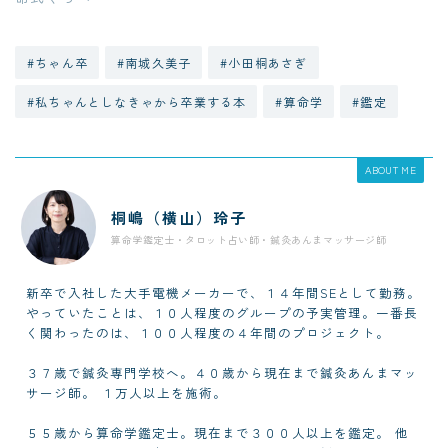
#ちゃん卒
#南城久美子
#小田桐あさぎ
#私ちゃんとしなきゃから卒業する本
#算命学
#鑑定
ABOUT ME
桐嶋（横山）玲子
算命学鑑定士・タロット占い師・鍼灸あんまマッサージ師
新卒で入社した大手電機メーカーで、１４年間SEとして勤務。
やっていたことは、１０人程度のグループの予実管理。一番長
く関わったのは、１００人程度の４年間のプロジェクト。
３７歳で鍼灸専門学校へ。４０歳から現在まで鍼灸あんまマッ
サージ師。 １万人以上を施術。
５５歳から算命学鑑定士。現在まで３００人以上を鑑定。 他