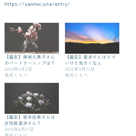
https://sanmei.site/entry/
【鑑定】南城久美子さん
【鑑定】星渉さんはスゴ
のパートナーシップは？
いけど気さくな人
2020年5月3日
2020年4月23日
命式くらべ
命式くらべ
【鑑定】宮本佳実さんは
女性版星渉さん？
2020年4月27日
命式くらべ