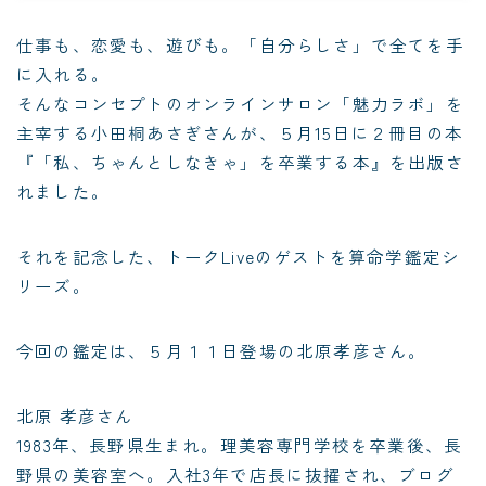
仕事も、恋愛も、遊びも。「自分らしさ」で全てを手
に入れる。
そんなコンセプトのオンラインサロン「
魅力ラボ
」を
主宰する
小田桐あさぎさん
が、５月15日に２冊目の本
『「私、ちゃんとしなきゃ」を卒業する本』
を出版さ
れました。
それを記念した、トークLiveのゲストを算命学鑑定シ
リーズ。
今回の鑑定は、５月１１日登場の北原孝彦さん。
北原 孝彦さん
1983年、長野県生まれ。理美容専門学校を卒業後、長
野県の美容室へ。入社3年で店長に抜擢され、ブログ