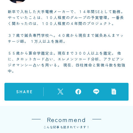
新卒で入社した大手電機メーカーで、１４年間SEとして勤務。
やっていたことは、１０人程度のグループの予実管理。一番長
く関わったのは、１００人程度の４年間のプロジェクト。
３７歳で鍼灸専門学校へ。４０歳から現在まで鍼灸あんまマッ
サージ師。 １万人以上を施術。
５５歳から算命学鑑定士。現在まで３００人以上を鑑定。 他
に、タロットカード占い、エレメンツコード分析、アラビアン
ジオマンシー占いを用いる。 現在、四柱推命と紫微斗数を勉強
中。
SHARE
Recommend
こんな記事も読まれています！