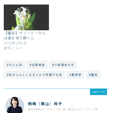
【鑑定】チャーリーさん
は道を切り開く人
2020年5月6日
命式くらべ
#ちゃん卒
#北原孝彦
#小田桐あさぎ
#私ちゃんとしなきゃから卒業する本
#算命学
#鑑定
ABOUT ME
桐嶋（横山）玲子
算命学鑑定士・タロット占い師・鍼灸あんまマッサージ師