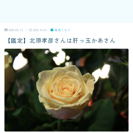
2020.05.13
2022.10.01
命式くらべ
【鑑定】北原孝彦さんは肝っ玉かあさん