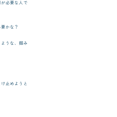
間が必要な人で
必要かな？
るような、掴み
受け止めようと