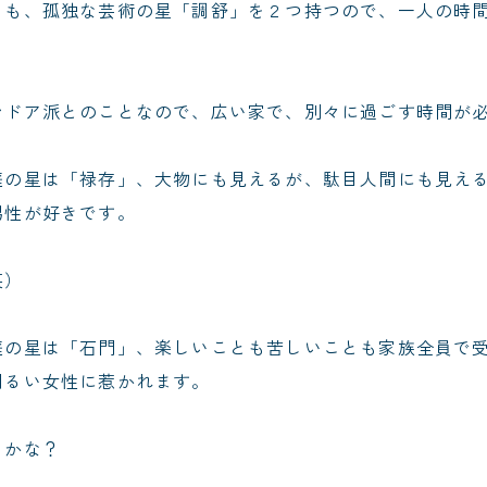
とも、孤独な芸術の星「調舒」を２つ持つので、一人の時
ンドア派とのことなので、広い家で、別々に過ごす時間が
庭の星は「禄存」、大物にも見えるが、駄目人間にも見え
男性が好きです。
笑）
庭の星は「石門」、楽しいことも苦しいことも家族全員で
明るい女性に惹かれます。
りかな？