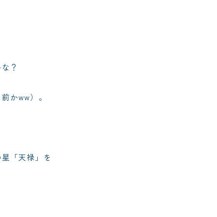
かな？
前かww）。
の星「天禄」を