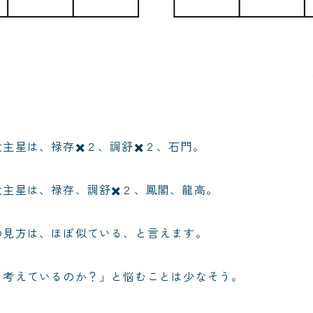
主星は、禄存✖️２、調舒✖️２、石門。
主星は、禄存、調舒✖️２、鳳閣、龍高。
の見方は、ほぼ似ている、と言えます。
を考えているのか？」と悩むことは少なそう。